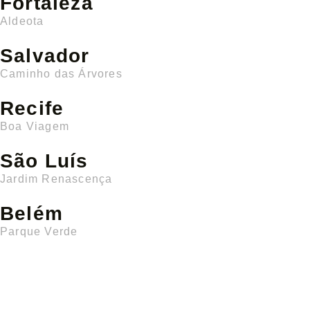
Fortaleza
Aldeota
Salvador
Caminho das Árvores
Recife
Boa Viagem
São Luís
Jardim Renascença
Belém
Parque Verde